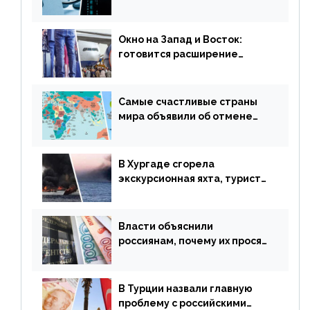
потери денег из-за
сезонного мошенничества
Окно на Запад и Восток:
готовится расширение
авиаперевозки в популярную
у россиян страну
Самые счастливые страны
мира объявили об отмене
ограничений
В Хургаде сгорела
экскурсионная яхта, туристы
в шоке
Власти объяснили
россиянам, почему их просят
доплачивать за уже
купленные туры
В Турции назвали главную
проблему с российскими