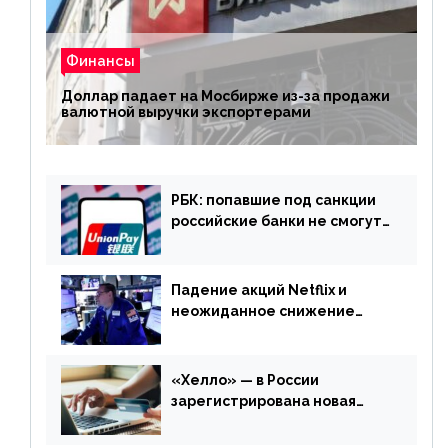
Финансы
Доллар падает на Мосбирже из-за продажи
валютной выручки экспортерами
РБК: попавшие под санкции
российские банки не смогут
выпускать карты UnionPay
Падение акций Netflix и
неожиданное снижение
запасов нефти в США. Обзор
финансового рынка от 20
апреля
«Хелло» — в России
зарегистрирована новая
платежная система