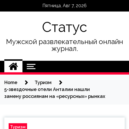
Skip
Пятница, Авг 7, 2026
to
content
Статус
Мужской развлекательный онлайн
журнал.
Home
Туризм
5-звездочные отели Анталии нашли
замену россиянам на «ресурсных» рынках
Туризм