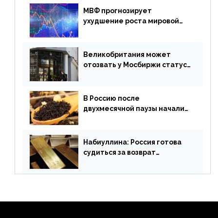
МВФ прогнозирует
ухудшение роста мировой
экономики. Обзор
финансового рынка от 19
апреля
Великобритания может
отозвать у Мосбиржи статус
признанной биржи
В Россию после
двухмесячной паузы начали
поставлять индийские чай и
рис
Набиуллина: Россия готова
судиться за возврат
замороженных резервов
страны