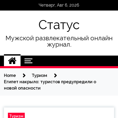
Skip
Четверг, Авг 6, 2026
to
content
Статус
Мужской развлекательный онлайн
журнал.
Home
Туризм
Египет накрыло: туристов предупредили о
новой опасности
Туризм