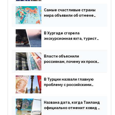
у россиян страну
Самые счастливые страны
мира объявили об отмене
ограничений
В Хургаде сгорела
экскурсионная яхта, туристы
в шоке
Власти объяснили
россиянам, почему их просят
доплачивать за уже
купленные туры
В Турции назвали главную
проблему с российскими
туристами: предложено
оплачивать их по бартеру
Названа дата, когда Таиланд
официально отменит ковид и
все его ограничения