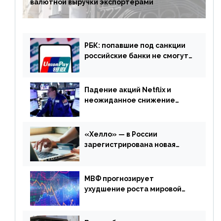
валютной выручки экспортерами
РБК: попавшие под санкции
российские банки не смогут
выпускать карты UnionPay
Падение акций Netflix и
неожиданное снижение
запасов нефти в США. Обзор
финансового рынка от 20
апреля
«Хелло» — в России
зарегистрирована новая
платежная система
МВФ прогнозирует
ухудшение роста мировой
экономики. Обзор
финансового рынка от 19
апреля