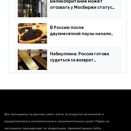
Великобритания может
отозвать у Мосбиржи статус
признанной биржи
В Россию после
двухмесячной паузы начали
поставлять индийские чай и
рис
Набиуллина: Россия готова
судиться за возврат
замороженных резервов
страны
Все материалы на данном сайте взяты из открытых источников и
предоставляются исключительно в ознакомительных целях. Права на
материалы принадлежат их владельцам. Администрация сайта