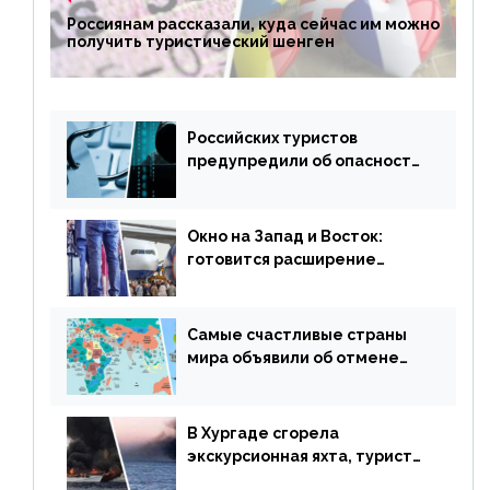
Россиянам рассказали, куда сейчас им можно
получить туристический шенген
Российских туристов
предупредили об опасности
потери денег из-за
сезонного мошенничества
Окно на Запад и Восток:
готовится расширение
авиаперевозки в популярную
у россиян страну
Самые счастливые страны
мира объявили об отмене
ограничений
В Хургаде сгорела
экскурсионная яхта, туристы
в шоке