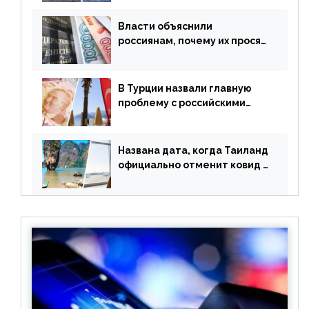
Власти объяснили
россиянам, почему их просят
доплачивать за уже
купленные туры
В Турции назвали главную
проблему с российскими
туристами: предложено
оплачивать их по бартеру
Названа дата, когда Таиланд
официально отменит ковид и
все его ограничения