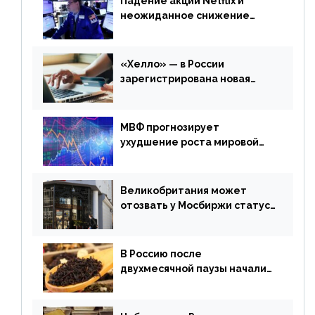
Падение акций Netflix и
неожиданное снижение
запасов нефти в США. Обзор
финансового рынка от 20
апреля
«Хелло» — в России
зарегистрирована новая
платежная система
МВФ прогнозирует
ухудшение роста мировой
экономики. Обзор
финансового рынка от 19
апреля
Великобритания может
отозвать у Мосбиржи статус
признанной биржи
В Россию после
двухмесячной паузы начали
поставлять индийские чай и
рис