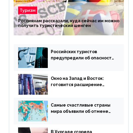
Туризм
Россиянам рассказали, куда сейчас им можно
получить туристический шенген
Российских туристов
предупредили об опасности
потери денег из-за
сезонного мошенничества
Окно на Запад и Восток:
готовится расширение
авиаперевозки в популярную
у россиян страну
Самые счастливые страны
мира объявили об отмене
ограничений
В Хургаде сгорела