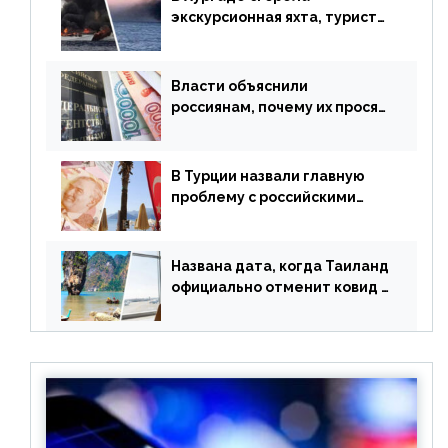
экскурсионная яхта, туристы
в шоке
Власти объяснили
россиянам, почему их просят
доплачивать за уже
купленные туры
В Турции назвали главную
проблему с российскими
туристами: предложено
оплачивать их по бартеру
Названа дата, когда Таиланд
официально отменит ковид и
все его ограничения