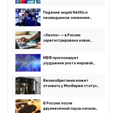
выпускать карты UnionPay
Падение акций Netflix и
неожиданное снижение
запасов нефти в США. Обзор
финансового рынка от 20
апреля
«Хелло» — в России
зарегистрирована новая
платежная система
МВФ прогнозирует
ухудшение роста мировой
экономики. Обзор
финансового рынка от 19
апреля
Великобритания может
отозвать у Мосбиржи статус
признанной биржи
В Россию после
двухмесячной паузы начали