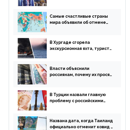
авиаперевозки в популярную
у россиян страну
Самые счастливые страны
мира объявили об отмене
ограничений
В Хургаде сгорела
экскурсионная яхта, туристы
в шоке
Власти объяснили
россиянам, почему их просят
доплачивать за уже
купленные туры
В Турции назвали главную
проблему с российскими
туристами: предложено
оплачивать их по бартеру
Названа дата, когда Таиланд
официально отменит ковид и