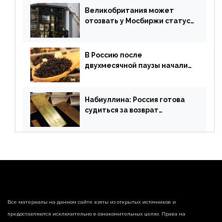
апреля
Великобритания может
отозвать у Мосбиржи статус
признанной биржи
В Россию после
двухмесячной паузы начали
поставлять индийские чай и
рис
Набиуллина: Россия готова
судиться за возврат
замороженных резервов
страны
Все материалы на данном сайте взяты из открытых источников и
предоставляются исключительно в ознакомительных целях. Права на