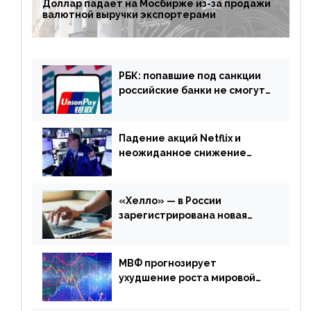
Доллар падает на Мосбирже из-за продажи
валютной выручки экспортерами
РБК: попавшие под санкции
российские банки не смогут
выпускать карты UnionPay
Падение акций Netflix и
неожиданное снижение
запасов нефти в США. Обзор
финансового рынка от 20
апреля
«Хелло» — в России
зарегистрирована новая
платежная система
МВФ прогнозирует
ухудшение роста мировой
экономики. Обзор
финансового рынка от 19