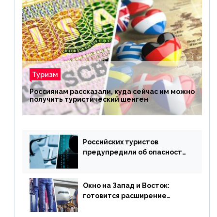
Туризм
Россиянам рассказали, куда сейчас им можно
получить туристический шенген
Российских туристов
предупредили об опасности
потери денег из-за
сезонного мошенничества
Окно на Запад и Восток:
готовится расширение
авиаперевозки в популярную
у россиян страну