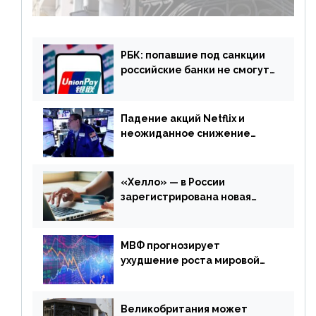
РБК: попавшие под санкции
российские банки не смогут
выпускать карты UnionPay
Падение акций Netflix и
неожиданное снижение
запасов нефти в США. Обзор
финансового рынка от 20
апреля
«Хелло» — в России
зарегистрирована новая
платежная система
МВФ прогнозирует
ухудшение роста мировой
экономики. Обзор
финансового рынка от 19
апреля
Великобритания может