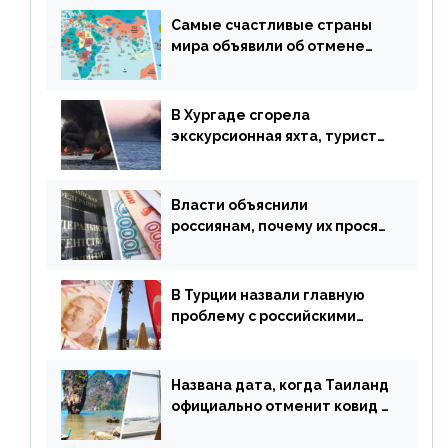
Самые счастливые страны
мира объявили об отмене
ограничений
В Хургаде сгорела
экскурсионная яхта, туристы
в шоке
Власти объяснили
россиянам, почему их просят
доплачивать за уже
купленные туры
В Турции назвали главную
проблему с российскими
туристами: предложено
оплачивать их по бартеру
Названа дата, когда Таиланд
официально отменит ковид и
все его ограничения