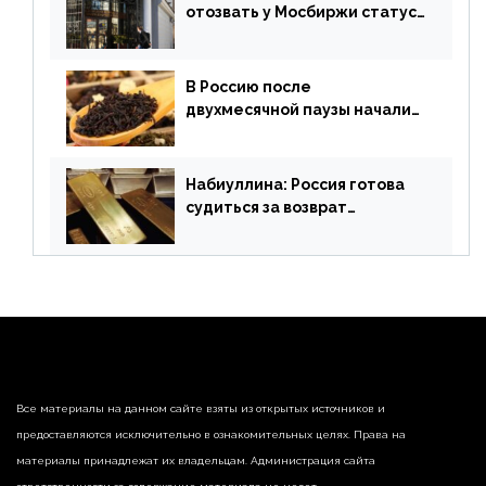
отозвать у Мосбиржи статус
признанной биржи
В Россию после
двухмесячной паузы начали
поставлять индийские чай и
рис
Набиуллина: Россия готова
судиться за возврат
замороженных резервов
страны
Все материалы на данном сайте взяты из открытых источников и
предоставляются исключительно в ознакомительных целях. Права на
материалы принадлежат их владельцам. Администрация сайта