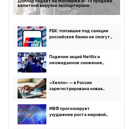
Доллар падает на Мосбирже из-за продажи
валютной выручки экспортерами
РБК: попавшие под санкции
российские банки не смогут
выпускать карты UnionPay
Падение акций Netflix и
неожиданное снижение
запасов нефти в США. Обзор
финансового рынка от 20
апреля
«Хелло» — в России
зарегистрирована новая
платежная система
МВФ прогнозирует
ухудшение роста мировой
экономики. Обзор
финансового рынка от 19