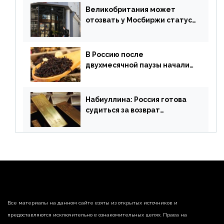
апреля
Великобритания может
отозвать у Мосбиржи статус
признанной биржи
В Россию после
двухмесячной паузы начали
поставлять индийские чай и
рис
Набиуллина: Россия готова
судиться за возврат
замороженных резервов
страны
Все материалы на данном сайте взяты из открытых источников и
предоставляются исключительно в ознакомительных целях. Права на