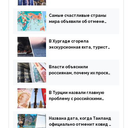
авиаперевозки в популярную
у россиян страну
Самые счастливые страны
мира объявили об отмене
ограничений
В Хургаде сгорела
экскурсионная яхта, туристы
в шоке
Власти объяснили
россиянам, почему их просят
доплачивать за уже
купленные туры
В Турции назвали главную
проблему с российскими
туристами: предложено
оплачивать их по бартеру
Названа дата, когда Таиланд
официально отменит ковид и