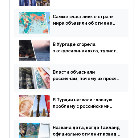
авиаперевозки в популярную
у россиян страну
Самые счастливые страны
мира объявили об отмене
ограничений
В Хургаде сгорела
экскурсионная яхта, туристы
в шоке
Власти объяснили
россиянам, почему их просят
доплачивать за уже
купленные туры
В Турции назвали главную
проблему с российскими
туристами: предложено
оплачивать их по бартеру
Названа дата, когда Таиланд
официально отменит ковид и