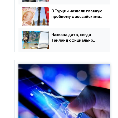
уже купленные туры
В Турции назвали главную
проблему с российскими
туристами: предложено
оплачивать их по бартеру
Названа дата, когда
Таиланд официально
отменит ковид и все его
ограничения