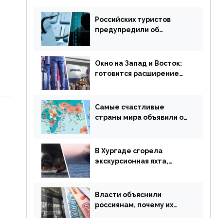
Российских туристов
предупредили об
опасности потери денег
из-за сезонного
мошенничества
Окно на Запад и Восток:
готовится расширение
авиаперевозки в
популярную у россиян
страну
Самые счастливые
страны мира объявили об
отмене ограничений
В Хургаде сгорела
экскурсионная яхта,
туристы в шоке
Власти объяснили
россиянам, почему их
просят доплачивать за