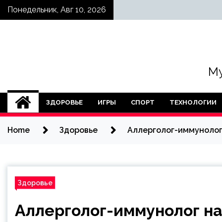
Skip
Понедельник, Авг 10, 2026
to
content
Му
ЗДОРОВЬЕ
ИГРЫ
СПОРТ
ТЕХНОЛОГИИ
Home
Здоровье
Аллерголог-иммунолог
Здоровье
Аллерголог-иммунолог на