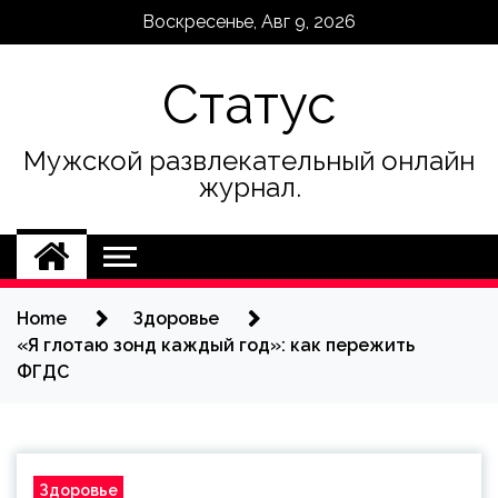
Skip
Воскресенье, Авг 9, 2026
to
content
Статус
Мужской развлекательный онлайн
журнал.
Home
Здоровье
«Я глотаю зонд каждый год»: как пережить
ФГДС
Здоровье