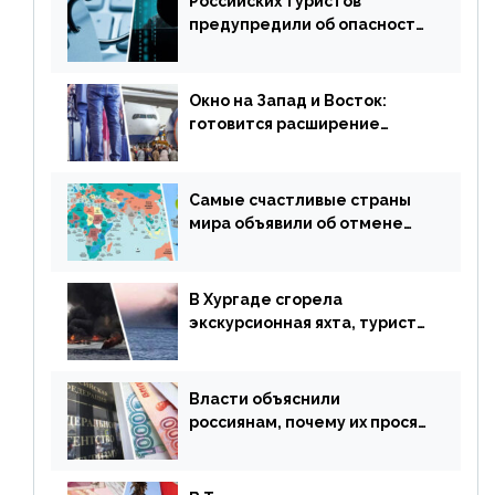
Российских туристов
предупредили об опасности
потери денег из-за
сезонного мошенничества
Окно на Запад и Восток:
готовится расширение
авиаперевозки в популярную
у россиян страну
Самые счастливые страны
мира объявили об отмене
ограничений
В Хургаде сгорела
экскурсионная яхта, туристы
в шоке
Власти объяснили
россиянам, почему их просят
доплачивать за уже
купленные туры