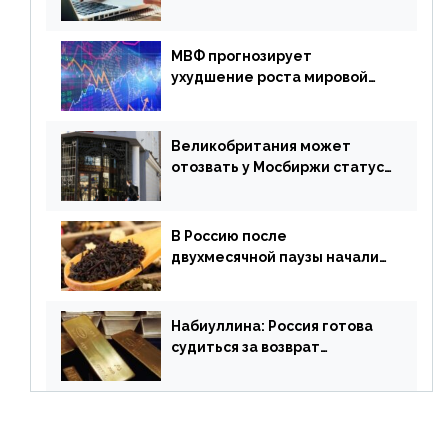
платежная система
МВФ прогнозирует
ухудшение роста мировой
экономики. Обзор
финансового рынка от 19
апреля
Великобритания может
отозвать у Мосбиржи статус
признанной биржи
В Россию после
двухмесячной паузы начали
поставлять индийские чай и
рис
Набиуллина: Россия готова
судиться за возврат
замороженных резервов
страны