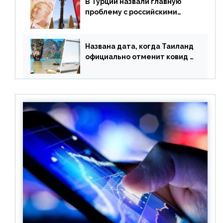
В Турции назвали главную
проблему с российскими
туристами: предложено
оплачивать их по бартеру
Названа дата, когда Таиланд
официально отменит ковид и
все его ограничения