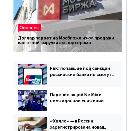
Финансы
Доллар падает на Мосбирже из-за продажи
валютной выручки экспортерами
РБК: попавшие под санкции
российские банки не смогут
выпускать карты UnionPay
Падение акций Netflix и
неожиданное снижение
запасов нефти в США. Обзор
финансового рынка от 20
апреля
«Хелло» — в России
зарегистрирована новая