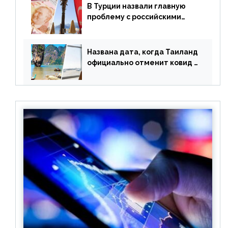
В Турции назвали главную
проблему с российскими
туристами: предложено
оплачивать их по бартеру
Названа дата, когда Таиланд
официально отменит ковид и
все его ограничения