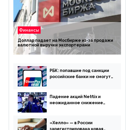
Финансы
Доллар падает на Мосбирже из-за продажи
валютной выручки экспортерами
РБК: попавшие под санкции
российские банки не смогут
выпускать карты UnionPay
Падение акций Netflix и
неожиданное снижение
запасов нефти в США. Обзор
финансового рынка от 20
апреля
«Хелло» — в России
зарегистрирована новая