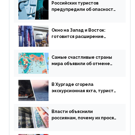
Российских туристов
предупредили об опасности
потери денег из-за
сезонного мошенничества
Окно на Запад и Восток:
готовится расширение
авиаперевозки в популярную
у россиян страну
Самые счастливые страны
мира объявили об отмене
ограничений
В Хургаде сгорела
экскурсионная яхта, туристы
в шоке
Власти объяснили
россиянам, почему их просят
доплачивать за уже
купленные туры