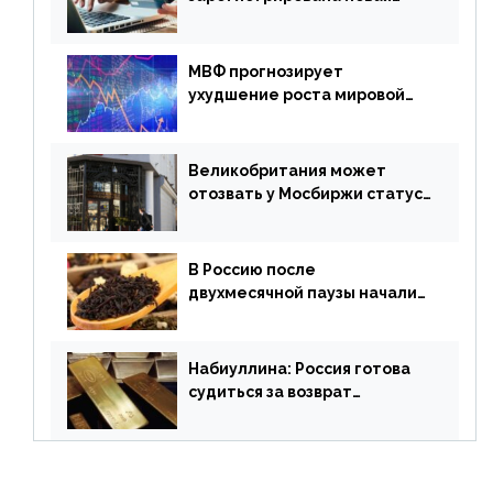
платежная система
МВФ прогнозирует
ухудшение роста мировой
экономики. Обзор
финансового рынка от 19
апреля
Великобритания может
отозвать у Мосбиржи статус
признанной биржи
В Россию после
двухмесячной паузы начали
поставлять индийские чай и
рис
Набиуллина: Россия готова
судиться за возврат
замороженных резервов
страны