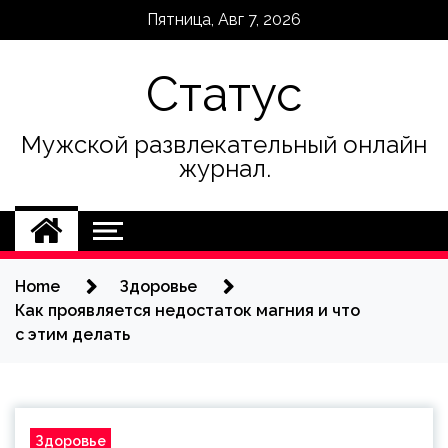
Skip
Пятница, Авг 7, 2026
to
content
Статус
Мужской развлекательный онлайн
журнал.
Home
Здоровье
Как проявляется недостаток магния и что
с этим делать
Здоровье