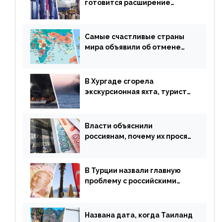
готовится расширение
авиаперевозки в популярную
у россиян страну
Самые счастливые страны
мира объявили об отмене
ограничений
В Хургаде сгорела
экскурсионная яхта, туристы
в шоке
Власти объяснили
россиянам, почему их просят
доплачивать за уже
купленные туры
В Турции назвали главную
проблему с российскими
туристами: предложено
оплачивать их по бартеру
Названа дата, когда Таиланд