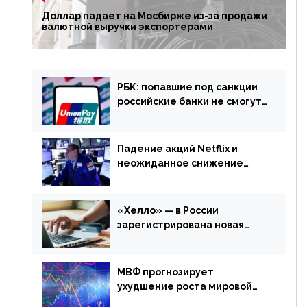
Доллар падает на Мосбирже из-за продажи
валютной выручки экспортерами
РБК: попавшие под санкции
российские банки не смогут
выпускать карты UnionPay
Падение акций Netflix и
неожиданное снижение
запасов нефти в США. Обзор
финансового рынка от 20
апреля
«Хелло» — в России
зарегистрирована новая
платежная система
МВФ прогнозирует
ухудшение роста мировой
экономики. Обзор