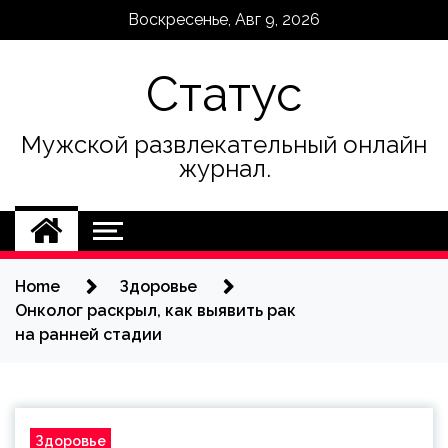
Skip
Воскресенье, Авг 9, 2026
to
content
Статус
Мужской развлекательный онлайн
журнал.
Home
Здоровье
Онколог раскрыл, как выявить рак
на ранней стадии
Здоровье