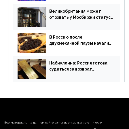
финансового рынка от 19
апреля
Великобритания может
отозвать у Мосбиржи статус
признанной биржи
В Россию после
двухмесячной паузы начали
поставлять индийские чай и
рис
Набиуллина: Россия готова
судиться за возврат
замороженных резервов
страны
Все материалы на данном сайте взяты из открытых источников и