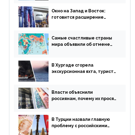
сезонного мошенничества
Окно на Запад и Восток:
готовится расширение
авиаперевозки в популярную
у россиян страну
Самые счастливые страны
мира объявили об отмене
ограничений
В Хургаде сгорела
экскурсионная яхта, туристы
в шоке
Власти объяснили
россиянам, почему их просят
доплачивать за уже
купленные туры
В Турции назвали главную
проблему с российскими
туристами: предложено