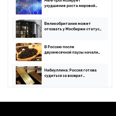
МВФ прогнозирует
ухудшение роста мировой
экономики. Обзор
финансового рынка от 19
апреля
Великобритания может
отозвать у Мосбиржи статус
признанной биржи
В Россию после
двухмесячной паузы начали
поставлять индийские чай и
рис
Набиуллина: Россия готова
судиться за возврат
замороженных резервов
страны