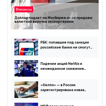
Финансы
Доллар падает на Мосбирже из-за продажи
валютной выручки экспортерами
РБК: попавшие под санкции
российские банки не смогут
выпускать карты UnionPay
Падение акций Netflix и
неожиданное снижение
запасов нефти в США. Обзор
финансового рынка от 20
апреля
«Хелло» — в России
зарегистрирована новая
платежная система