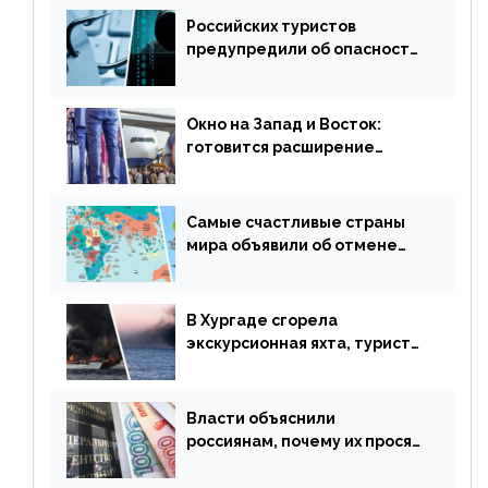
Российских туристов
предупредили об опасности
потери денег из-за
сезонного мошенничества
Окно на Запад и Восток:
готовится расширение
авиаперевозки в популярную
у россиян страну
Самые счастливые страны
мира объявили об отмене
ограничений
В Хургаде сгорела
экскурсионная яхта, туристы
в шоке
Власти объяснили
россиянам, почему их просят
доплачивать за уже
купленные туры