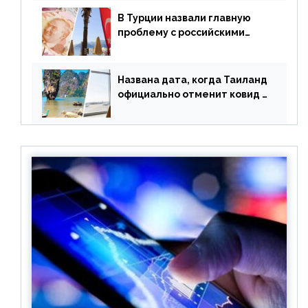
В Турции назвали главную
проблему с российскими
туристами: предложено
оплачивать их по бартеру
Названа дата, когда Таиланд
официально отменит ковид и
все его ограничения