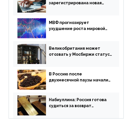
зарегистрирована новая
платежная система
МВФ прогнозирует
ухудшение роста мировой
экономики. Обзор
финансового рынка от 19
апреля
Великобритания может
отозвать у Мосбиржи статус
признанной биржи
В Россию после
двухмесячной паузы начали
поставлять индийские чай и
рис
Набиуллина: Россия готова
судиться за возврат
замороженных резервов
страны