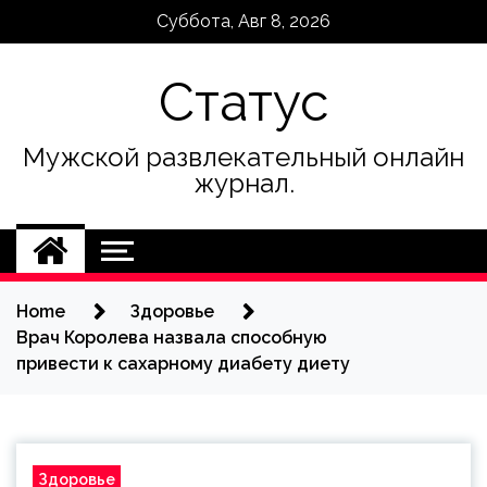
Skip
Суббота, Авг 8, 2026
to
content
Статус
Мужской развлекательный онлайн
журнал.
Home
Здоровье
Врач Королева назвала способную
привести к сахарному диабету диету
Здоровье