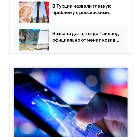
В Турции назвали главную
проблему с российскими
туристами: предложено
оплачивать их по бартеру
Названа дата, когда Таиланд
официально отменит ковид и
все его ограничения