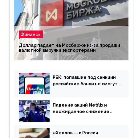
Финансы
Доллар падает на Мосбирже из-за продажи
валютной выручки экспортерами
РБК: попавшие под санкции
российские банки не смогут
выпускать карты UnionPay
Падение акций Netflix и
неожиданное снижение
запасов нефти в США. Обзор
финансового рынка от 20
апреля
«Хелло» — в России