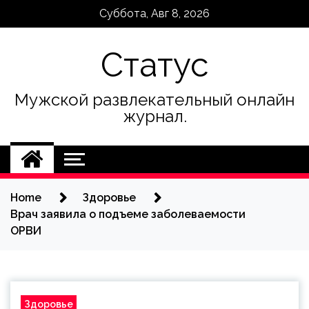
Skip
Суббота, Авг 8, 2026
to
content
Статус
Мужской развлекательный онлайн
журнал.
Home
Здоровье
Врач заявила о подъеме заболеваемости
ОРВИ
Здоровье