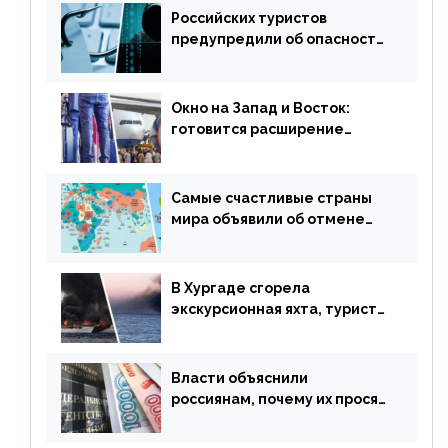
Российских туристов
предупредили об опасности
потери денег из-за
сезонного мошенничества
Окно на Запад и Восток:
готовится расширение
авиаперевозки в популярную
у россиян страну
Самые счастливые страны
мира объявили об отмене
ограничений
В Хургаде сгорела
экскурсионная яхта, туристы
в шоке
Власти объяснили
россиянам, почему их просят
доплачивать за уже
купленные туры