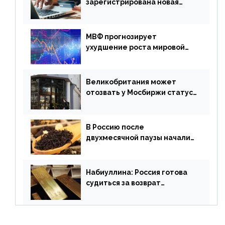
зарегистрирована новая
платежная система
МВФ прогнозирует
ухудшение роста мировой
экономики. Обзор
финансового рынка от 19
апреля
Великобритания может
отозвать у Мосбиржи статус
признанной биржи
В Россию после
двухмесячной паузы начали
поставлять индийские чай и
рис
Набиуллина: Россия готова
судиться за возврат
замороженных резервов
страны