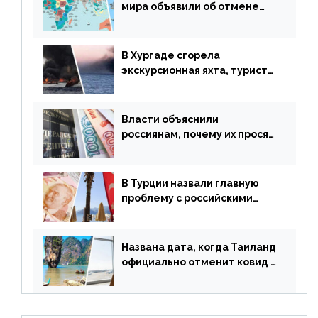
мира объявили об отмене
ограничений
В Хургаде сгорела
экскурсионная яхта, туристы
в шоке
Власти объяснили
россиянам, почему их просят
доплачивать за уже
купленные туры
В Турции назвали главную
проблему с российскими
туристами: предложено
оплачивать их по бартеру
Названа дата, когда Таиланд
официально отменит ковид и
все его ограничения