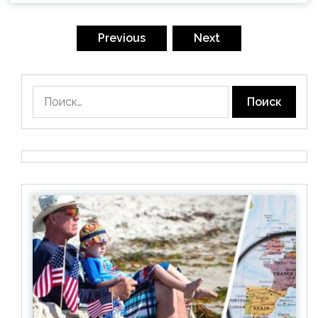
Пагинация
записей
Previous
Next
Найти: