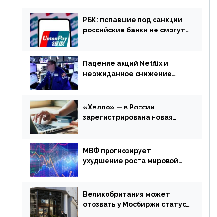
РБК: попавшие под санкции
российские банки не смогут
выпускать карты UnionPay
Падение акций Netflix и
неожиданное снижение
запасов нефти в США. Обзор
финансового рынка от 20
апреля
«Хелло» — в России
зарегистрирована новая
платежная система
МВФ прогнозирует
ухудшение роста мировой
экономики. Обзор
финансового рынка от 19
апреля
Великобритания может
отозвать у Мосбиржи статус
признанной биржи