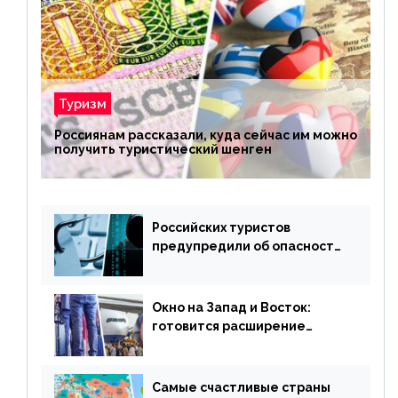
Туризм
Россиянам рассказали, куда сейчас им можно
получить туристический шенген
Российских туристов
предупредили об опасности
потери денег из-за
сезонного мошенничества
Окно на Запад и Восток:
готовится расширение
авиаперевозки в популярную
у россиян страну
Самые счастливые страны