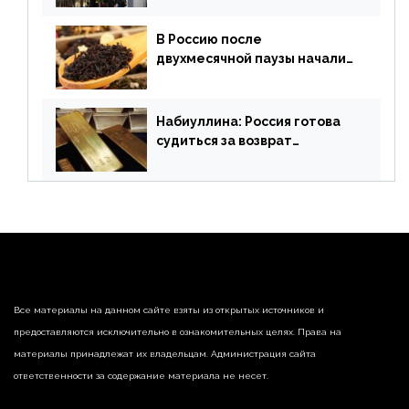
В Россию после
двухмесячной паузы начали
поставлять индийские чай и
рис
Набиуллина: Россия готова
судиться за возврат
замороженных резервов
страны
Все материалы на данном сайте взяты из открытых источников и
предоставляются исключительно в ознакомительных целях. Права на
материалы принадлежат их владельцам. Администрация сайта
ответственности за содержание материала не несет.