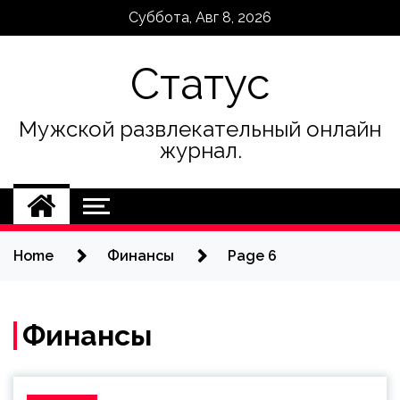
Skip
Суббота, Авг 8, 2026
to
content
Статус
Мужской развлекательный онлайн
журнал.
Home
Финансы
Page 6
Финансы