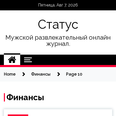
Skip
Пятница, Авг 7, 2026
to
content
Статус
Мужской развлекательный онлайн
журнал.
Home
Финансы
Page 10
Финансы