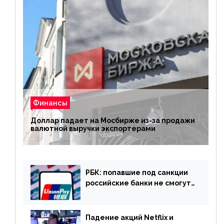
Финансы
Доллар падает на Мосбирже из-за продажи
валютной выручки экспортерами
РБК: попавшие под санкции
российские банки не смогут
выпускать карты UnionPay
Падение акций Netflix и