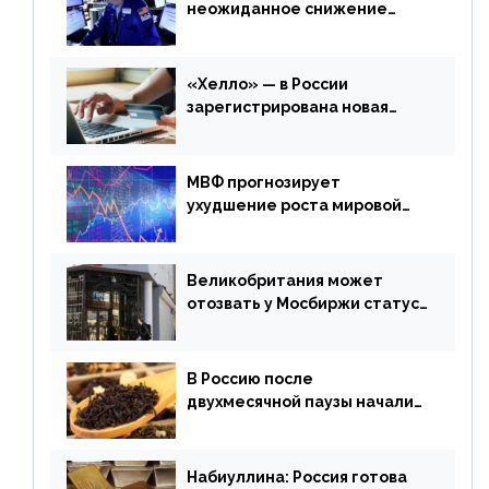
неожиданное снижение
запасов нефти в США. Обзор
финансового рынка от 20
апреля
«Хелло» — в России
зарегистрирована новая
платежная система
МВФ прогнозирует
ухудшение роста мировой
экономики. Обзор
финансового рынка от 19
апреля
Великобритания может
отозвать у Мосбиржи статус
признанной биржи
В Россию после
двухмесячной паузы начали
поставлять индийские чай и
рис
Набиуллина: Россия готова