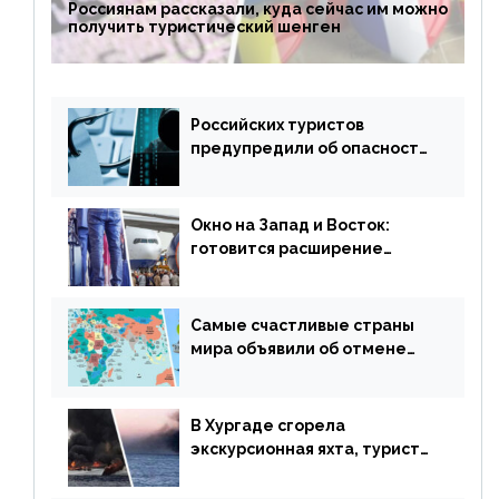
Россиянам рассказали, куда сейчас им можно
получить туристический шенген
Российских туристов
предупредили об опасности
потери денег из-за
сезонного мошенничества
Окно на Запад и Восток:
готовится расширение
авиаперевозки в популярную
у россиян страну
Самые счастливые страны
мира объявили об отмене
ограничений
В Хургаде сгорела
экскурсионная яхта, туристы
в шоке