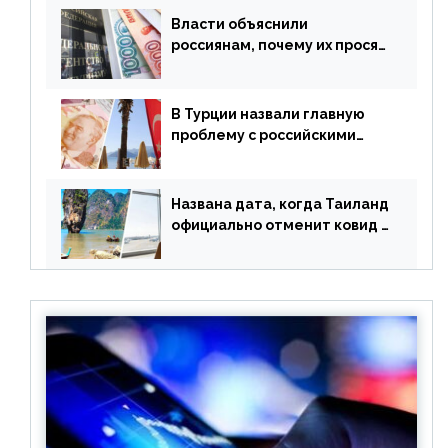
Власти объяснили
россиянам, почему их просят
доплачивать за уже
купленные туры
В Турции назвали главную
проблему с российскими
туристами: предложено
оплачивать их по бартеру
Названа дата, когда Таиланд
официально отменит ковид и
все его ограничения