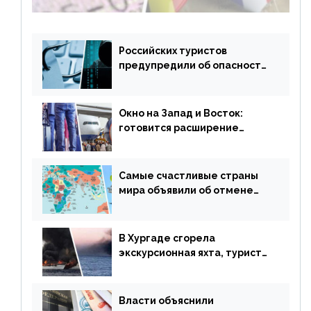
Российских туристов
предупредили об опасности
потери денег из-за
сезонного мошенничества
Окно на Запад и Восток:
готовится расширение
авиаперевозки в популярную
у россиян страну
Самые счастливые страны
мира объявили об отмене
ограничений
В Хургаде сгорела
экскурсионная яхта, туристы
в шоке
Власти объяснили