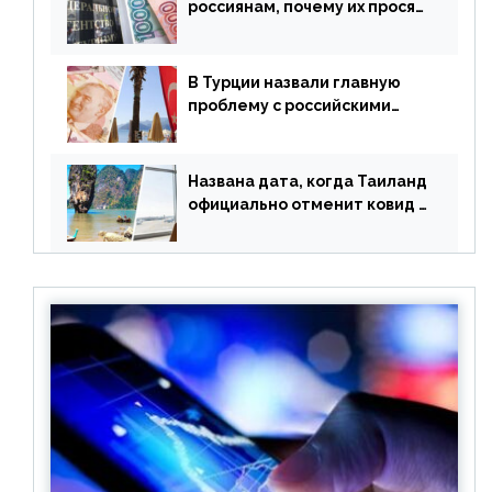
россиянам, почему их просят
доплачивать за уже
купленные туры
В Турции назвали главную
проблему с российскими
туристами: предложено
оплачивать их по бартеру
Названа дата, когда Таиланд
официально отменит ковид и
все его ограничения