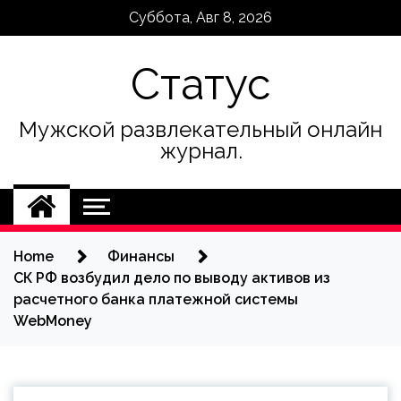
Skip
Суббота, Авг 8, 2026
to
content
Статус
Мужской развлекательный онлайн
журнал.
Home
Финансы
СК РФ возбудил дело по выводу активов из
расчетного банка платежной системы
WebMoney