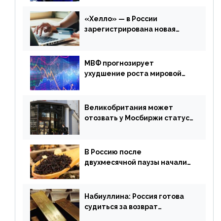
финансового рынка от 20
апреля
«Хелло» — в России
зарегистрирована новая
платежная система
МВФ прогнозирует
ухудшение роста мировой
экономики. Обзор
финансового рынка от 19
апреля
Великобритания может
отозвать у Мосбиржи статус
признанной биржи
В Россию после
двухмесячной паузы начали
поставлять индийские чай и
рис
Набиуллина: Россия готова
судиться за возврат
замороженных резервов