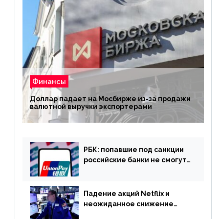
Финансы
Доллар падает на Мосбирже из-за продажи
валютной выручки экспортерами
РБК: попавшие под санкции
российские банки не смогут
выпускать карты UnionPay
Падение акций Netflix и
неожиданное снижение
запасов нефти в США. Обзор