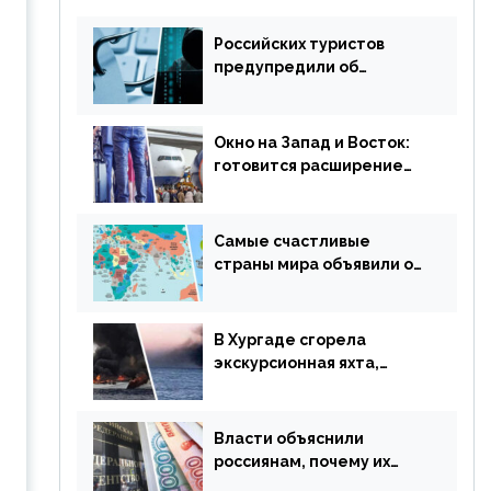
Российских туристов
предупредили об
опасности потери денег
из-за сезонного
мошенничества
Окно на Запад и Восток:
готовится расширение
авиаперевозки в
популярную у россиян
страну
Самые счастливые
страны мира объявили об
отмене ограничений
В Хургаде сгорела
экскурсионная яхта,
туристы в шоке
Власти объяснили
россиянам, почему их
просят доплачивать за