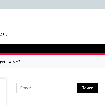
ал.
дет потом?
Найти: