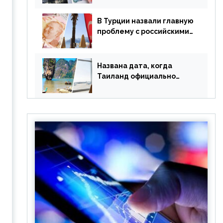
уже купленные туры
В Турции назвали главную
проблему с российскими
туристами: предложено
оплачивать их по бартеру
Названа дата, когда
Таиланд официально
отменит ковид и все его
ограничения