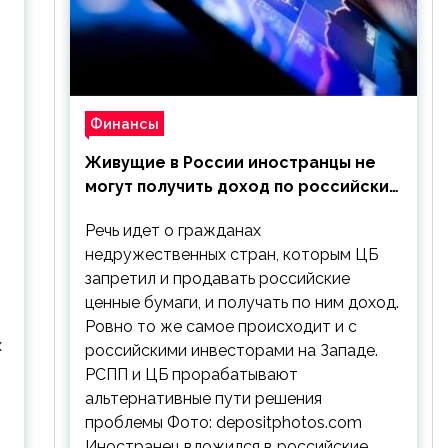
Финансы
Живущие в России иностранцы не
могут получить доход по российским
ценным бумагам
Речь идет о гражданах
недружественных стран, которым ЦБ
запретил и продавать российские
ценные бумаги, и получать по ним доход.
Ровно то же самое происходит и с
х
российскими инвесторами на Западе.
РСПП и ЦБ прорабатывают
альтернативные пути решения
проблемы Фото: depositphotos.com
Иностранец вложился в российские