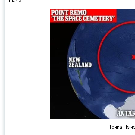
шара.
Точка Немо