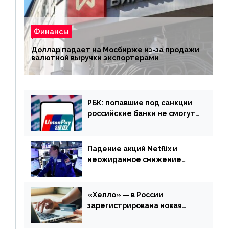
Финансы
Доллар падает на Мосбирже из-за продажи
валютной выручки экспортерами
РБК: попавшие под санкции
российские банки не смогут
выпускать карты UnionPay
Падение акций Netflix и
неожиданное снижение
запасов нефти в США. Обзор
финансового рынка от 20
апреля
«Хелло» — в России
зарегистрирована новая
платежная система