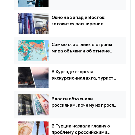
потери денег из-за
сезонного мошенничества
Окно на Запад и Восток:
готовится расширение
авиаперевозки в популярную
у россиян страну
Самые счастливые страны
мира объявили об отмене
ограничений
В Хургаде сгорела
экскурсионная яхта, туристы
в шоке
Власти объяснили
россиянам, почему их просят
доплачивать за уже
купленные туры
В Турции назвали главную
проблему с российскими