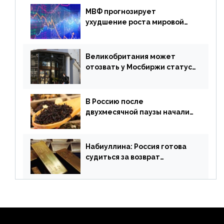
МВФ прогнозирует
ухудшение роста мировой
экономики. Обзор
финансового рынка от 19
апреля
Великобритания может
отозвать у Мосбиржи статус
признанной биржи
В Россию после
двухмесячной паузы начали
поставлять индийские чай и
рис
Набиуллина: Россия готова
судиться за возврат
замороженных резервов
страны