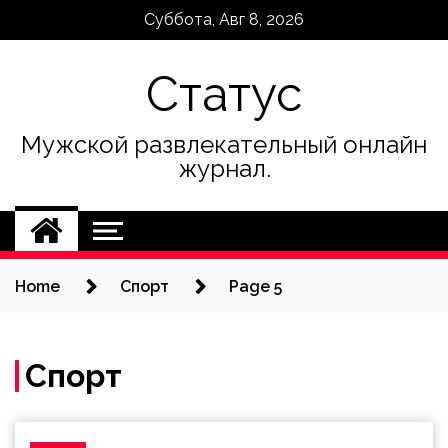
Skip
Суббота, Авг 8, 2026
to
content
Статус
Мужской развлекательный онлайн
журнал.
Home
Спорт
Page 5
Спорт